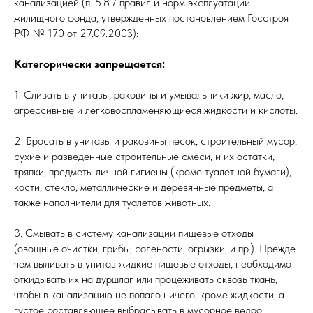
канализацией (п. 5.8.7 правил и норм эксплуатации
жилищного фонда, утвержденных постановлением Госстроя
РФ № 170 от 27.09.2003):
Категорически запрещается:
1. Сливать в унитазы, раковины и умывальники жир, масло,
агрессивные и легковоспламеняющиеся жидкости и кислоты.
2. Бросать в унитазы и раковины песок, строительный мусор,
сухие и разведенные строительные смеси, и их остатки,
тряпки, предметы личной гигиены (кроме туалетной бумаги),
кости, стекло, металлические и деревянные предметы, а
также наполнители для туалетов животных.
3. Смывать в систему канализации пищевые отходы
(овощные очистки, грибы, солености, огрызки, и пр.). Прежде
чем выливать в унитаз жидкие пищевые отходы, необходимо
откидывать их на дуршлаг или процеживать сквозь ткань,
чтобы в канализацию не попало ничего, кроме жидкости, а
густое составляющее выбрасывать в мусорное ведро.