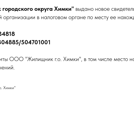
городского округа Химки"
выдано новое свидетель
й организации в налоговом органе по месту ее нахожд
34818
304885/504701001
иты ООО "Жилищник г.о. Химки", в том числе место 
нений.
. Химки"